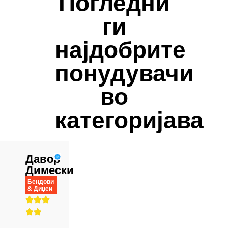
Погледни
ги
најдобрите
понудувачи
во
категоријава
Давор
Димески
Бендови
& Диџеи