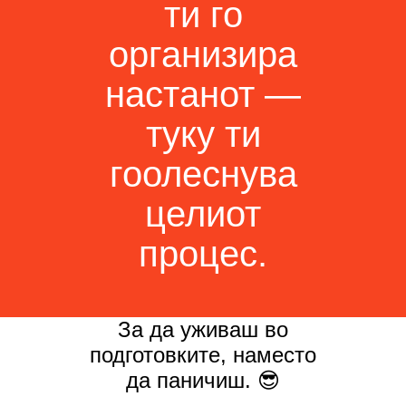
ти го
организира
настанот —
туку ти
гоолеснува
целиот
процес.
За да уживаш во
подготовките, наместо
да паничиш. 😎