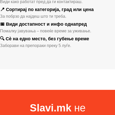
Види како работат пред да ги контактираш.
📍 Сортирај по категорија, град или цена
За побрзо да најдеш што ти треба.
📅 Види достапност и инфо однапред
Помалку јавувања – повеќе време за уживање.
🔍 Сè на едно место, без губење време
Заборави на препораки преку 5 луѓе.
Slavi.mk
не