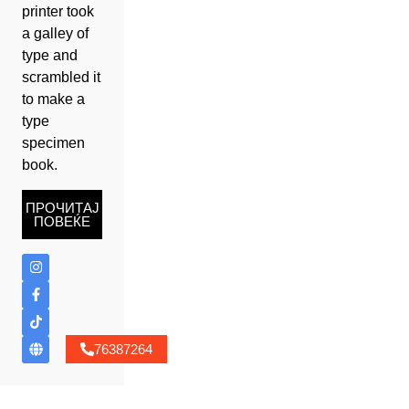
printer took
a galley of
type and
scrambled it
to make a
type
specimen
book.
ПРОЧИТАЈ
ПОВЕЌЕ
76387264