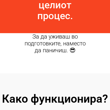
целиот
процес.
За да уживаш во
подготовките, наместо
да паничиш. 😎
Како функционира?