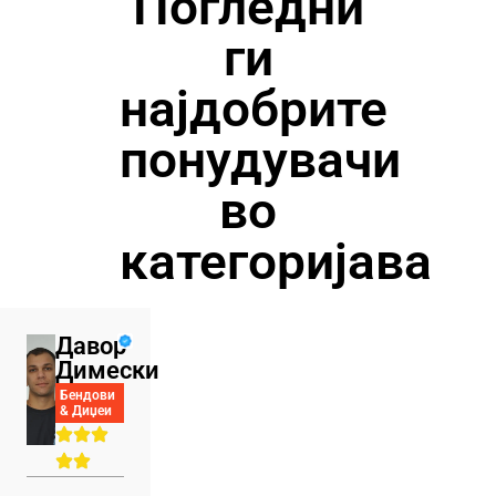
Погледни
ги
најдобрите
понудувачи
во
категоријава
Давор
Димески
Бендови
& Диџеи