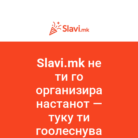
Slavi.mk
не
ти го
организира
настанот —
туку ти
гоолеснува