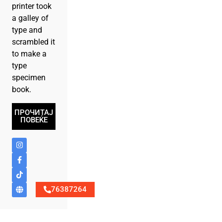
printer took
a galley of
type and
scrambled it
to make a
type
specimen
book.
ПРОЧИТАЈ
ПОВЕЌЕ
76387264