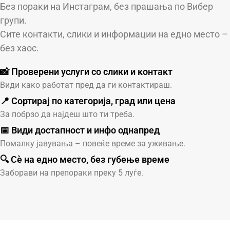
Без пораки на Инстаграм, без прашања по Вибер
групи.
Сите контакти, слики и информации на едно место –
без хаос.
📸 Проверени услуги со слики и контакт
Види како работат пред да ги контактираш.
📍 Сортирај по категорија, град или цена
За побрзо да најдеш што ти треба.
📅 Види достапност и инфо однапред
Помалку јавувања – повеќе време за уживање.
🔍 Сè на едно место, без губење време
Заборави на препораки преку 5 луѓе.