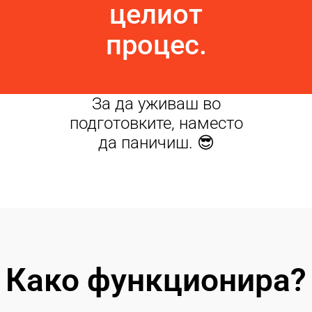
целиот
процес.
За да уживаш во
подготовките, наместо
да паничиш. 😎
Како функционира?