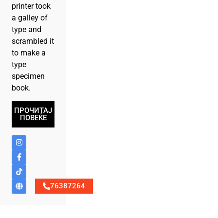
printer took
a galley of
type and
scrambled it
to make a
type
specimen
book.
ПРОЧИТАЈ
ПОВЕЌЕ
76387264