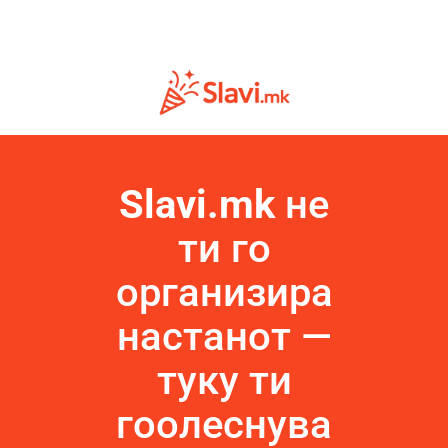
Slavi.mk
не
ти го
организира
настанот —
туку ти
гоолеснува