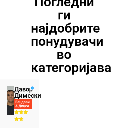
Погледни
ги
најдобрите
понудувачи
во
категоријава
Давор
Димески
Бендови
& Диџеи