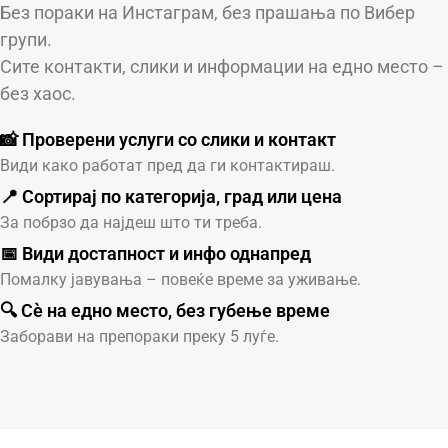
Без пораки на Инстаграм, без прашања по Вибер
групи.
Сите контакти, слики и информации на едно место –
без хаос.
📸 Проверени услуги со слики и контакт
Види како работат пред да ги контактираш.
📍 Сортирај по категорија, град или цена
За побрзо да најдеш што ти треба.
📅 Види достапност и инфо однапред
Помалку јавувања – повеќе време за уживање.
🔍 Сè на едно место, без губење време
Заборави на препораки преку 5 луѓе.